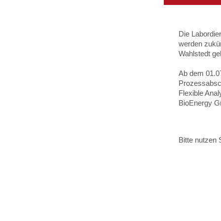
Die Labordie
werden zukün
Wahlstedt ge
Ab dem 01.07
Prozessabsch
Flexible Ana
BioEnergy G
Bitte nutzen 