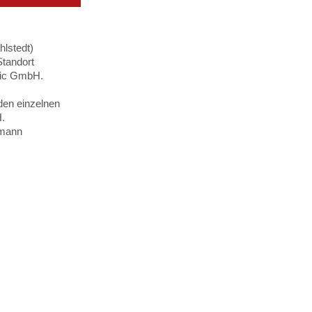
hlstedt)
Standort
tic GmbH.
den einzelnen
H.
umann