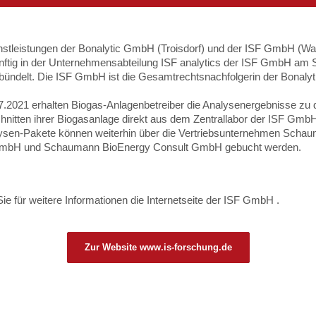
nstleistungen der Bonalytic GmbH (Troisdorf) und der ISF GmbH (Wa
ftig in der Unternehmensabteilung ISF analytics der ISF GmbH am 
bündelt. Die ISF GmbH ist die Gesamtrechtsnachfolgerin der Bonaly
.2021 erhalten Biogas-Anlagenbetreiber die Analysenergebnisse zu 
nitten ihrer Biogasanlage direkt aus dem Zentrallabor der ISF Gmb
lysen-Pakete können weiterhin über die Vertriebsunternehmen Scha
mbH und Schaumann BioEnergy Consult GmbH gebucht werden.
Sie für weitere Informationen die Internetseite der ISF GmbH .
Zur Website www.is-forschung.de